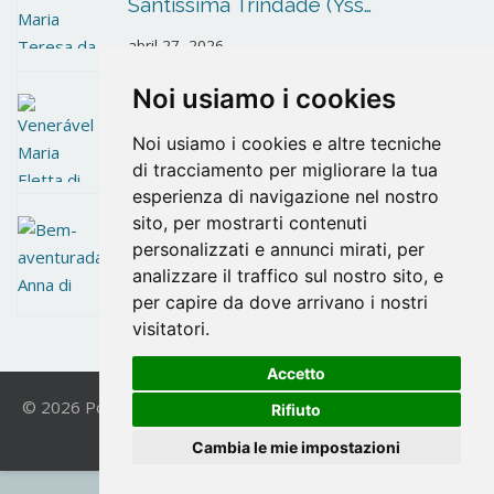
Santíssima Trindade (Yss…
abril 27, 2026
Noi usiamo i cookies
Venerável Maria Eletta di Gesù
Noi usiamo i cookies e altre tecniche
abril 27, 2026
di tracciamento per migliorare la tua
esperienza di navigazione nel nostro
sito, per mostrarti contenuti
Bem-aventurada Anna di Gesù
personalizzati e annunci mirati, per
analizzare il traffico sul nostro sito, e
abril 14, 2026
per capire da dove arrivano i nostri
visitatori.
Accetto
© 2026 Postulazione OCD. All Rights Reserved. | Powered
Rifiuto
by
VICIS
|
Privacy Policy
Cambia le mie impostazioni