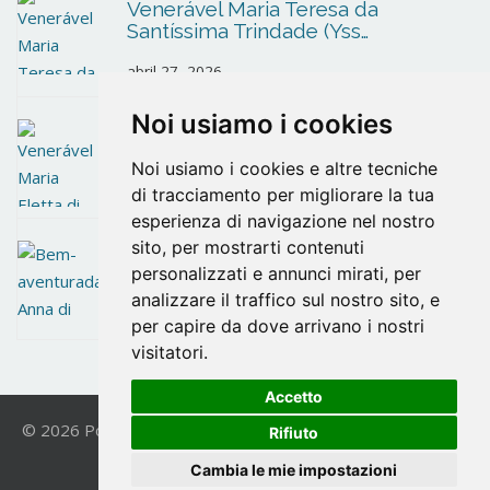
Venerável Maria Teresa da
Santíssima Trindade (Yss…
abril 27, 2026
Noi usiamo i cookies
Venerável Maria Eletta di Gesù
Noi usiamo i cookies e altre tecniche
abril 27, 2026
di tracciamento per migliorare la tua
esperienza di navigazione nel nostro
sito, per mostrarti contenuti
Bem-aventurada Anna di Gesù
personalizzati e annunci mirati, per
analizzare il traffico sul nostro sito, e
abril 14, 2026
per capire da dove arrivano i nostri
visitatori.
Accetto
© 2026 Postulazione OCD. All Rights Reserved. | Powered
Rifiuto
by
VICIS
|
Privacy Policy
Cambia le mie impostazioni