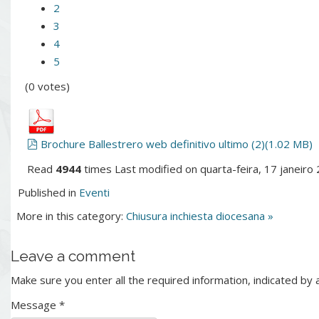
2
3
4
5
(0 votes)
pdf
Brochure Ballestrero web definitivo ultimo (2)
(
1.02 MB
)
Read
4944
times
Last modified on quarta-feira, 17 janeiro
Published in
Eventi
More in this category:
Chiusura inchiesta diocesana »
Leave a comment
Make sure you enter all the required information, indicated by 
Message *