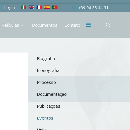
Login
+39 06 85 44 31
Relíquias
Documentos
Contato
Biografia
Iconografia
Processo
Documentação
Publicações
Eventos
Links