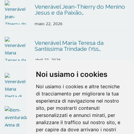
Venerável Jean-Thierry do Menino
Jesus e da Paixão…
maio 22, 2026
Venerável Maria Teresa da
Santíssima Trindade (Yss…
abril 27, 2026
Noi usiamo i cookies
Venerável Maria Eletta di Gesù
Noi usiamo i cookies e altre tecniche
abril 27, 2026
di tracciamento per migliorare la tua
esperienza di navigazione nel nostro
sito, per mostrarti contenuti
Bem-aventurada Anna di Gesù
personalizzati e annunci mirati, per
analizzare il traffico sul nostro sito, e
abril 14, 2026
per capire da dove arrivano i nostri