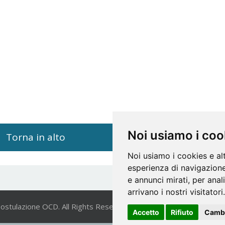
Noi usiamo i coo
Torna in alto
Noi usiamo i cookies e al
esperienza di navigazione
e annunci mirati, per anal
arrivano i nostri visitatori.
ostulazione OCD. All Rights Reserved. | Powered by
VICIS
|
Priv
Accetto
Rifiuto
Cambi