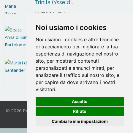
Trinità (Ysseldi…
Giugno 17, 2026
Noi usiamo i cookies
Beata Anna di San Bartolomeo
Noi usiamo i cookies e altre tecniche
Giugno 10, 2026
di tracciamento per migliorare la tua
esperienza di navigazione nel nostro
sito, per mostrarti contenuti
Martiri di Santander
personalizzati e annunci mirati, per
analizzare il traffico sul nostro sito, e
Maggio 26, 2026
per capire da dove arrivano i nostri
visitatori.
Accetto
© 2026 Postulazione OCD. All Rights Reserved. | Powered
Rifiuto
by
VICIS
|
Privacy Policy
Cambia le mie impostazioni