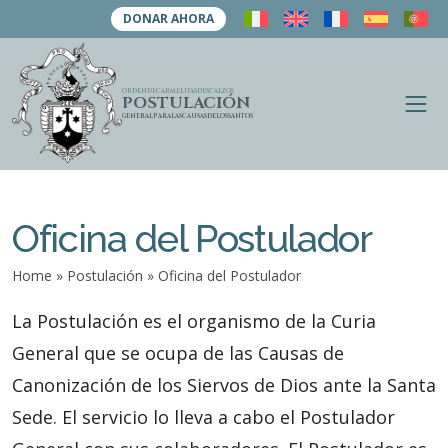
DONAR AHORA
ORDEN
DE
CARMELITAS
DESCALZOS
POSTULACIÓN
A
A
GENERAL
PARA
LAS
CAUSAS
DE
LOS
SANTOS
b
b
r
i
r
r
i
m
e
r
n
Oficina del Postulador
ú
b
ú
Home
»
Postulación
»
Oficina del Postulador
s
q
La Postulación es el organismo de la Curia
u
General que se ocupa de las Causas de
e
Canonización de los Siervos de Dios ante la Santa
d
Sede. El servicio lo lleva a cabo el Postulador
a