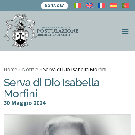
DONA ORA
ORDINE
DEI
CARMELITANI
SCALZI
POSTULAZIONE
A
A
GENERALE
DELLE
CAUSE
DEI
SANTI
p
p
r
i
r
m
i
e
n
r
u
Home
»
Notizie
»
Serva di Dio Isabella Morfini
i
Serva di Dio Isabella
c
e
Morfini
r
30 Maggio 2024
c
a