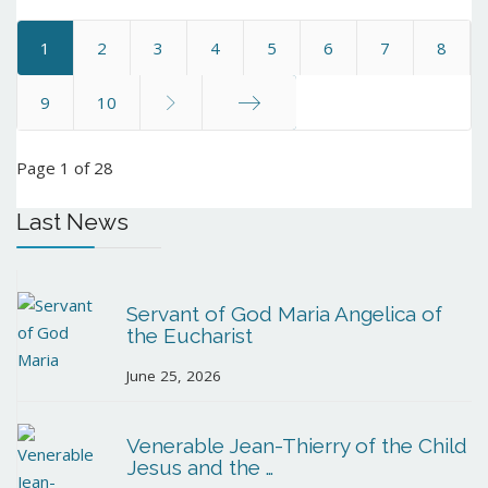
1
2
3
4
5
6
7
8
9
10
End
Page 1 of 28
Last News
Servant of God Maria Angelica of
the Eucharist
June 25, 2026
Venerable Jean-Thierry of the Child
Jesus and the …